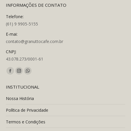
INFORMAÇÕES DE CONTATO
Telefone:
(61) 9 9905-5155
E-mai:
contato@granuttocafe.com.br
CNPJ:
43.078.273/0001-61
Encontre-nos em:
Facebook
Instagram
Whatsapp
page
page
page
INSTITUCIONAL
opens
opens
opens
in
in
in
Nossa História
new
new
new
Política de Privacidade
window
window
window
Termos e Condições