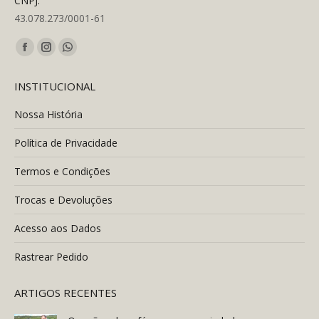
CNPJ:
43.078.273/0001-61
Encontre-nos em:
Facebook
Instagram
Whatsapp
page
page
page
INSTITUCIONAL
opens
opens
opens
in
in
in
Nossa História
new
new
new
Política de Privacidade
window
window
window
Termos e Condições
Trocas e Devoluções
Acesso aos Dados
Rastrear Pedido
ARTIGOS RECENTES