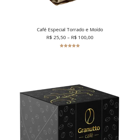
Café Especial Torrado e Moído
R$
25,50
–
R$
100,00
Avaliação
5.00
de 5
Este
produto
tem
várias
variantes.
As
opções
podem
ser
escolhidas
na
página
do
produto