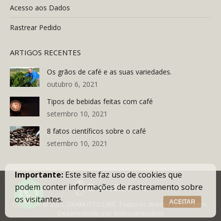
Acesso aos Dados
Rastrear Pedido
ARTIGOS RECENTES
Os grãos de café e as suas variedades.
outubro 6, 2021
Tipos de bebidas feitas com café
setembro 10, 2021
8 fatos científicos sobre o café
setembro 10, 2021
Importante:
Este site faz uso de cookies que
podem conter informações de rastreamento sobre
os visitantes.
ACEITAR
Copyright © 2021. GRANUTTO CAFÉ. Todos os direitos reservados.
Desenvolvido por:
Indesconectável