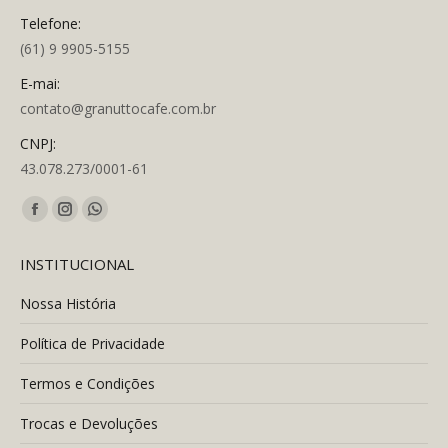
Telefone:
(61) 9 9905-5155
E-mai:
contato@granuttocafe.com.br
CNPJ:
43.078.273/0001-61
Encontre-nos em:
Facebook
Instagram
Whatsapp
page
page
page
INSTITUCIONAL
opens
opens
opens
in
in
in
Nossa História
new
new
new
Política de Privacidade
window
window
window
Termos e Condições
Trocas e Devoluções