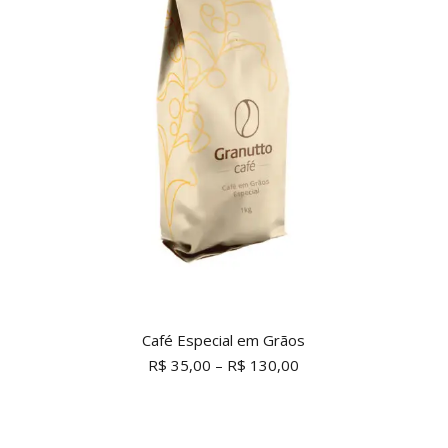
Café Especial em Grãos
R$
35,00
–
R$
130,00
Este
produto