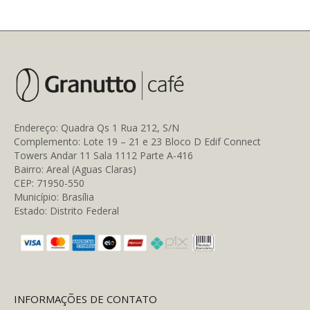
tem
várias
variantes.
As
opções
podem
ser
escolhidas
na
página
Endereço: Quadra Qs 1 Rua 212, S/N
do
Complemento: Lote 19 – 21 e 23 Bloco D Edif Connect
produto
Towers Andar 11 Sala 1112 Parte A-416
Bairro: Areal (Aguas Claras)
CEP: 71950-550
Município: Brasília
Estado: Distrito Federal
INFORMAÇÕES DE CONTATO