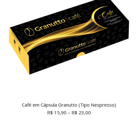
Café em Cápsula Granutto (Tipo Nespresso)
R$
15,90
–
R$
23,00
Este
produto