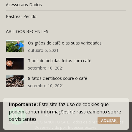
Acesso aos Dados
Rastrear Pedido
ARTIGOS RECENTES
Os grãos de café e as suas variedades.
outubro 6, 2021
Tipos de bebidas feitas com café
setembro 10, 2021
8 fatos científicos sobre o café
setembro 10, 2021
Importante:
Este site faz uso de cookies que
podem conter informações de rastreamento sobre
os visitantes.
ACEITAR
Copyright © 2021. GRANUTTO CAFÉ. Todos os direitos reservados.
Desenvolvido por:
Indesconectável