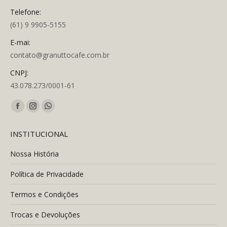
Telefone:
(61) 9 9905-5155
E-mai:
contato@granuttocafe.com.br
CNPJ:
43.078.273/0001-61
Encontre-nos em:
Facebook
Instagram
Whatsapp
page
page
page
INSTITUCIONAL
opens
opens
opens
in
in
in
Nossa História
new
new
new
Política de Privacidade
window
window
window
Termos e Condições
Trocas e Devoluções