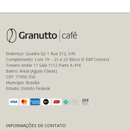
tem
várias
variantes.
As
opções
podem
ser
escolhidas
na
página
Endereço: Quadra Qs 1 Rua 212, S/N
do
Complemento: Lote 19 – 21 e 23 Bloco D Edif Connect
produto
Towers Andar 11 Sala 1112 Parte A-416
Bairro: Areal (Aguas Claras)
CEP: 71950-550
Município: Brasília
Estado: Distrito Federal
INFORMAÇÕES DE CONTATO