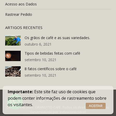
Acesso aos Dados
Rastrear Pedido
ARTIGOS RECENTES
Os grãos de café e as suas variedades.
outubro 6, 2021
Tipos de bebidas feitas com café
setembro 10, 2021
8 fatos científicos sobre o café
setembro 10, 2021
Importante:
Este site faz uso de cookies que
podem conter informações de rastreamento sobre
os visitantes.
ACEITAR
Copyright © 2021. GRANUTTO CAFÉ. Todos os direitos reservados.
Desenvolvido por:
Indesconectável