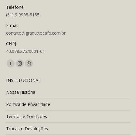
Telefone:
(61) 9 9905-5155
E-mai:
contato@granuttocafe.com.br
CNPJ:
43.078.273/0001-61
Encontre-nos em:
Facebook
Instagram
Whatsapp
page
page
page
INSTITUCIONAL
opens
opens
opens
in
in
in
Nossa História
new
new
new
Política de Privacidade
window
window
window
Termos e Condições
Trocas e Devoluções