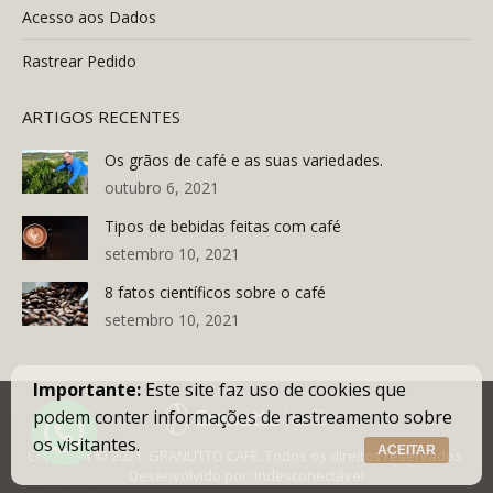
Acesso aos Dados
Rastrear Pedido
ARTIGOS RECENTES
Os grãos de café e as suas variedades.
outubro 6, 2021
Tipos de bebidas feitas com café
setembro 10, 2021
8 fatos científicos sobre o café
setembro 10, 2021
Importante:
Este site faz uso de cookies que
podem conter informações de rastreamento sobre
os visitantes.
ACEITAR
Copyright © 2021. GRANUTTO CAFÉ. Todos os direitos reservados.
Desenvolvido por:
Indesconectável