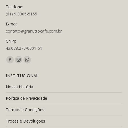
Telefone:
(61) 9 9905-5155
E-mai:
contato@granuttocafe.com.br
CNPJ:
43.078.273/0001-61
Encontre-nos em:
Facebook
Instagram
Whatsapp
page
page
page
INSTITUCIONAL
opens
opens
opens
in
in
in
Nossa História
new
new
new
Política de Privacidade
window
window
window
Termos e Condições
Trocas e Devoluções